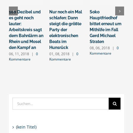
100 Dezibel und
Nur noch ein Mal
Soko
O
es geht noch
schlafen: Dann
Hauptfriedhof
b
lauter:
steigt die größte
bittet erneut um
–
Arbeitskreis sagt
Party der
Mithilfe im Fall
a
dem Bahnlärm an
elektronischen
Gerd Michael
2
K
Rhein und Mosel
Beats im
Straten
den Kampf an
Hunsrück
08, 06, 2018
|
0
Kommentare
06, 11, 2018
|
0
01, 08, 2018
|
0
Kommentare
Kommentare
Suche
nach:
(kein Titel)