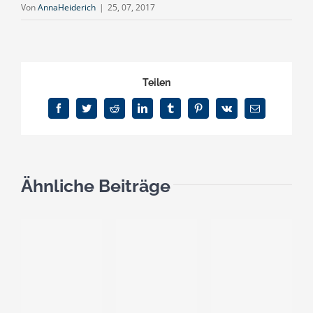
Von
AnnaHeiderich
|
25, 07, 2017
Teilen
Facebook
Twitter
Reddit
LinkedIn
Tumblr
Pinterest
Vk
E-
Mail
Ähnliche Beiträge