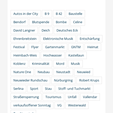
Autos in der City
B 9
B 42
Baustelle
Bendorf
Blutspende
Bombe
Celine
David Langner
Deich
Deutsches Eck
Ehrenbreitstein
Elektronische Musik
Entschärfung
Festival
Flyer
Gartenmarkt
GNTM
Heimat
Heimbach-Weis
Hochwasser
Kastellaun
Koblenz
Kriminalität
Mord
Musik
Nature One
Neubau
Neustadt
Neuwied
Neuwieder Rundschau
Nürburgring
Robert Krups
Serlina
Sport
Stau
Stoff- und Tuchmarkt
Straßensperrung
Tourismus
Unfall
Vallendar
verkaufsoffener Sonntag
VG
Westerwald