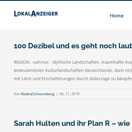
Zum
Inhalt
Home
springen
100 Dezibel und es geht noch lau
REGION. -sah/nsc- Idyllische Landschaften, traumhafte Auss
bedeutendsten Kulturlandschaften Deutschlands, doch nich
mit Lärm und Erschütterungen durch Güterzüge zu kämpfen.
Von
NadineSchoeneberg
|
06, 11, 2018
Sarah Hulten und ihr Plan R – wie