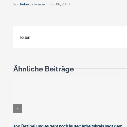
Von
Rebecca Roeder
|
08, 06, 2018
Teilen
Ähnliche Beiträge
100 Dezibel und es geht noch lauter: Arbeitskreis sagt dem