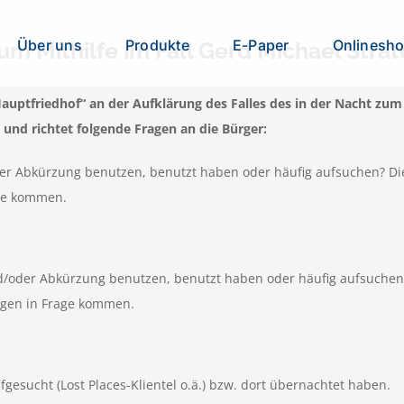
Über uns
Produkte
E-Paper
Onlinesh
um Mithilfe im Fall Gerd Michael Stra
tfriedhof“ an der Aufklärung des Falles des in der Nacht zum 
 und richtet folgende Fragen an die Bürger:
er Abkürzung benutzen, benutzt haben oder häufig aufsuchen? Dies
age kommen.
d/oder Abkürzung benutzen, benutzt haben oder häufig aufsuchen? 
eugen in Frage kommen.
gesucht (Lost Places-Klientel o.ä.) bzw. dort übernachtet haben.