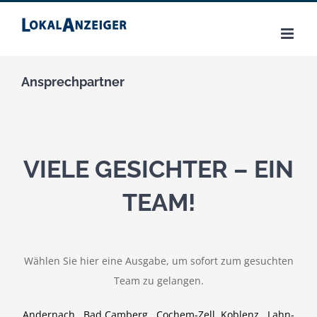
Zum
Inhalt
springen
Ansprechpartner
VIELE GESICHTER – EIN
TEAM!
Wählen Sie hier eine Ausgabe, um sofort zum gesuchten
Team zu gelangen.
Andernach
Bad Camberg
Cochem-Zell
Koblenz
Lahn-