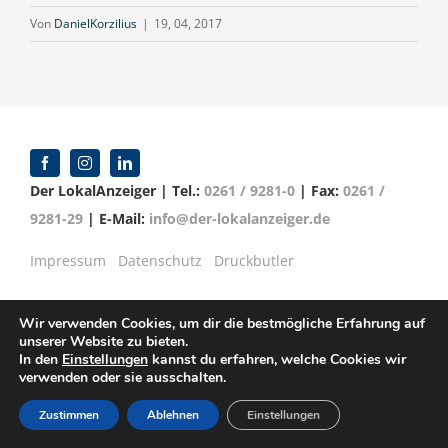
Von
DanielKorzilius
|
19, 04, 2017
Der LokalAnzeiger | Tel.:
0261 / 9281-0
| Fax:
0261 /
9281-29
| E-Mail:
info@der-lokalanzeiger.de
Impressum
Datenschutz
Druckbutler
Wir verwenden Cookies, um dir die bestmögliche Erfahrung auf
unserer Website zu bieten.
© Copyright 2016 -
2026 | Verlag für Anzeigenblätter
In den
Einstellungen
kannst du erfahren, welche Cookies wir
verwenden oder sie ausschalten.
GmbH | Mittelrheinstr. 2-4 | 56072 Koblenz
Zustimmen
Ablehnen
Einstellungen