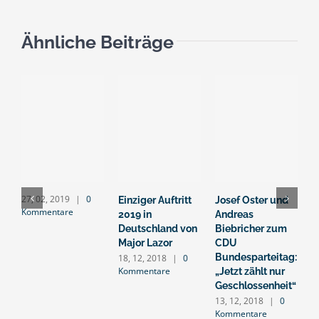
Ähnliche Beiträge
27, 02, 2019
|
0
Einziger Auftritt
Josef Oster und
Z
Kommentare
2019 in
Andreas
W
Deutschland von
Biebricher zum
f
Major Lazor
CDU
F
Bundesparteitag:
18, 12, 2018
|
0
1
Kommentare
K
„Jetzt zählt nur
Geschlossenheit“
13, 12, 2018
|
0
Kommentare