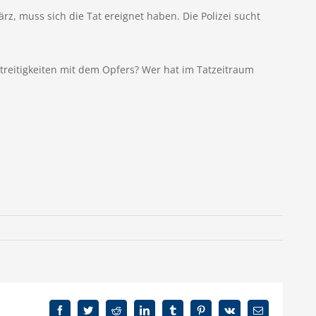
z, muss sich die Tat ereignet haben. Die Polizei sucht
eitigkeiten mit dem Opfers? Wer hat im Tatzeitraum
Facebook
Twitter
Reddit
LinkedIn
Tumblr
Pinterest
Vk
E-