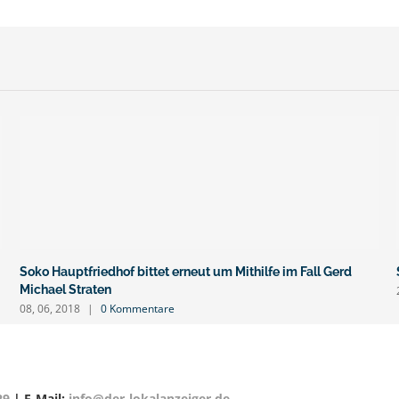
Soko Hauptfriedhof bittet erneut um Mithilfe im Fall Gerd
Michael Straten
08, 06, 2018
|
0 Kommentare
29
| E-Mail:
info@der-lokalanzeiger.de