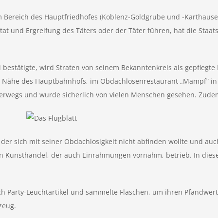
m Bereich des Hauptfriedhofes (Koblenz-Goldgrube und -Karthause) 
ftat und Ergreifung des Täters oder der Täter führen, hat die Sta
i bestätigte, wird Straten von seinem Bekanntenkreis als gepflegt
 in Nähe des Hauptbahnhofs, im Obdachlosenrestaurant „Mampf“ in
nterwegs und wurde sicherlich von vielen Menschen gesehen. Zudem
ch, der sich mit seiner Obdachlosigkeit nicht abfinden wollte und 
en Kunsthandel, der auch Einrahmungen vornahm, betrieb. In diese
uch Party-Leuchtartikel und sammelte Flaschen, um ihren Pfandwert 
zeug.