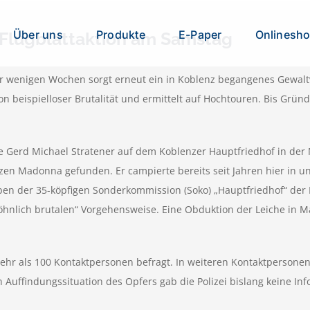
Über uns
Produkte
E-Paper
Onlinesh
 Flugblattaktion am Samstag
 wenigen Wochen sorgt erneut ein in Koblenz begangenes Gewaltve
on beispielloser Brutalität und ermittelt auf Hochtouren. Bis Grü
Gerd Michael Stratener auf dem Koblenzer Hauptfriedhof in der 
zen Madonna gefunden. Er campierte bereits seit Jahren hier in u
n der 35-köpfigen Sonderkommission (Soko) „Hauptfriedhof“ der K
wöhnlich brutalen“ Vorgehensweise. Eine Obduktion der Leiche in M
ehr als 100 Kontaktpersonen befragt. In weiteren Kontaktpersonen 
Auffindungssituation des Opfers gab die Polizei bislang keine I