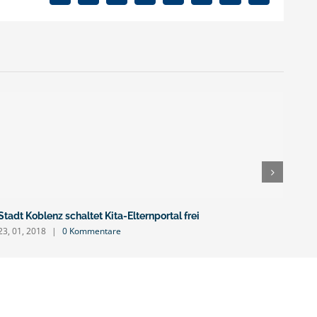
Mail
Stadt Koblenz schaltet Kita-Elternportal frei
Erne
23, 01, 2018
|
0 Kommentare
19, 