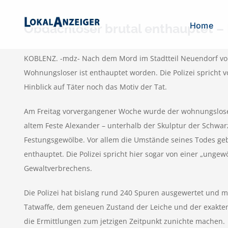
Zum
Inhalt
Home
Obdachloser brutal enthauptet –
springen
KOBLENZ. -mdz- Nach dem Mord im Stadtteil Neuendorf vor
Wohnungsloser ist enthauptet worden. Die Polizei spricht v
Hinblick auf Täter noch das Motiv der Tat.
Am Freitag vorvergangener Woche wurde der wohnungslose 
altem Feste Alexander – unterhalb der Skulptur der Schwar
Festungsgewölbe. Vor allem die Umstände seines Todes gebe
enthauptet. Die Polizei spricht hier sogar von einer „unge
Gewaltverbrechens.
Die Polizei hat bislang rund 240 Spuren ausgewertet und m
Tatwaffe, dem geneuen Zustand der Leiche und der exakten 
die Ermittlungen zum jetzigen Zeitpunkt zunichte machen.