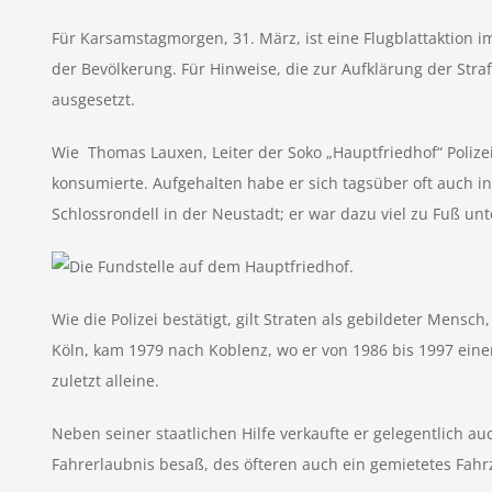
Für Karsamstagmorgen, 31. März, ist eine Flugblattaktion i
der Bevölkerung. Für Hinweise, die zur Aufklärung der Stra
ausgesetzt.
Wie Thomas Lauxen, Leiter der Soko „Hauptfriedhof“ Polize
konsumierte. Aufgehalten habe er sich tagsüber oft auch
Schlossrondell in der Neustadt; er war dazu viel zu Fuß u
Wie die Polizei bestätigt, gilt Straten als gebildeter Mens
Köln, kam 1979 nach Koblenz, wo er von 1986 bis 1997 ein
zuletzt alleine.
Neben seiner staatlichen Hilfe verkaufte er gelegentlich a
Fahrerlaubnis besaß, des öfteren auch ein gemietetes Fahr