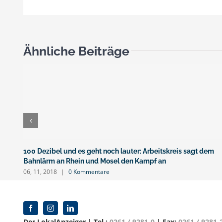
Ähnliche Beiträge
100 Dezibel und es geht noch lauter: Arbeitskreis sagt dem
Bahnlärm an Rhein und Mosel den Kampf an
06, 11, 2018
|
0 Kommentare
Der LokalAnzeiger | Tel.:
0261 / 9281-0
| Fax:
0261 / 9281-