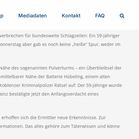
op
Mediadaten
Kontakt
FAQ
rbrechen für bundesweite Schlagzeilen: Ein 59-jähriger
ndonnerstag aber gab es noch keine „heiße“ Spur, weder im
Nähe des sogenannten Pulverturms – ein Überbleibsel der
nmittelbarer Nähe der Batterie Hübeling, einem alten
oblenzer Kriminalpolizei Rätsel auf: Der 59-Jährige wurde
ainz bestätigte jetzt den Anfangsverdacht eines
erhoffen sich die Ermittler neue Erkenntnisse. Zur
nformationen. Das alles gehöre zum Täterwissen und könne