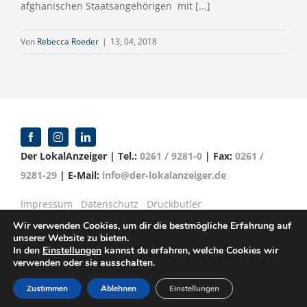
afghanischen Staatsangehörigen mit [...]
Von
Rebecca Roeder
|
13, 04, 2018
Der LokalAnzeiger | Tel.:
0261 / 9281-0
| Fax:
0261 /
9281-29
| E-Mail:
info@der-lokalanzeiger.de
Impressum
Datenschutz
Druckbutler
Wir verwenden Cookies, um dir die bestmögliche Erfahrung auf
unserer Website zu bieten.
In den
Einstellungen
kannst du erfahren, welche Cookies wir
verwenden oder sie ausschalten.
© Copyright 2016 -
2026 | Verlag für Anzeigenblätter
GmbH | Mittelrheinstr. 2-4 | 56072 Koblenz
Zustimmen
Ablehnen
Einstellungen