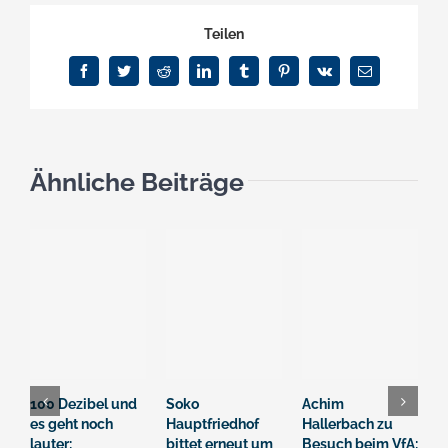
Teilen
Facebook
Twitter
Reddit
LinkedIn
Tumblr
Pinterest
Vk
E-
Mail
Ähnliche Beiträge
100 Dezibel und
Soko
Achim
E
es geht noch
Hauptfriedhof
Hallerbach zu
N
lauter:
bittet erneut um
Besuch beim VfA:
e