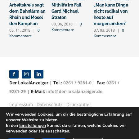
Arbeitskreis sagt
Mithilfe im Fall
„Man kann Dinge
0
K
dem Bahnlärm an
Gerd Michael
nicht radikal von
Rhein und Mosel
Straten
heute auf
den Kampf an
morgen ändern“
08, 06, 2018
|
0
Kommentare
06, 11, 2018
|
0
07, 03, 2018
|
0
Kommentare
Kommentare
Der LokalAnzeiger | Tel.:
0261 / 9281-0
| Fax:
0261 /
9281-29
| E-Mail:
info@der-lokalanzeiger.de
Impressum
Datenschutz
Druckbutler
Wir verwenden Cookies, um dir die bestmögliche Erfahrung auf
unserer Website zu bieten.
In den
Einstellungen
kannst du erfahren, welche Cookies wir
verwenden oder sie ausschalten.
© Copyright 2016 -
2026 | Verlag für Anzeigenblätter