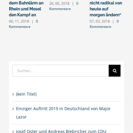
dem Bahnlärm an
nicht radikal von
R
26, 06, 2018
|
0
Kommentare
Rhein und Mosel
heute auf
1
K
den Kampf an
morgen ändern“
06, 11, 2018
|
0
07, 03, 2018
|
0
Kommentare
Kommentare
Suche
nach:
(kein Titel)
Einziger Auftritt 2019 in Deutschland von Major
Lazor
Josef Oster und Andreas Biebricher zum CDU