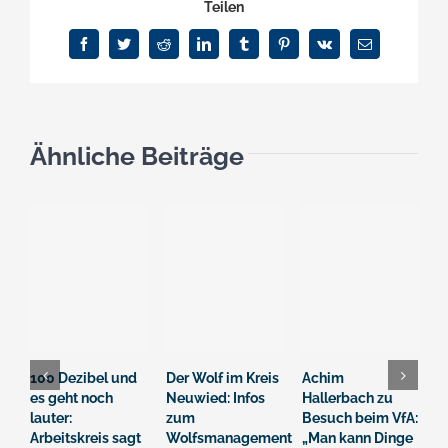
Teilen
Facebook
Twitter
Reddit
LinkedIn
Tumblr
Pinterest
Vk
E-
Mail
Ähnliche Beiträge
100 Dezibel und
Der Wolf im Kreis
Achim
S
es geht noch
Neuwied: Infos
Hallerbach zu
i
lauter:
zum
Besuch beim VfA:
R
Arbeitskreis sagt
Wolfsmanagement
„Man kann Dinge
u