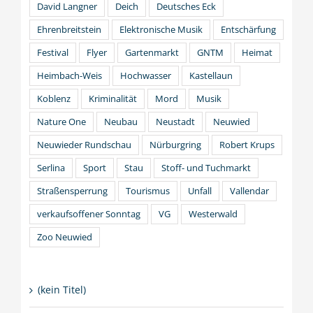
David Langner
Deich
Deutsches Eck
Ehrenbreitstein
Elektronische Musik
Entschärfung
Festival
Flyer
Gartenmarkt
GNTM
Heimat
Heimbach-Weis
Hochwasser
Kastellaun
Koblenz
Kriminalität
Mord
Musik
Nature One
Neubau
Neustadt
Neuwied
Neuwieder Rundschau
Nürburgring
Robert Krups
Serlina
Sport
Stau
Stoff- und Tuchmarkt
Straßensperrung
Tourismus
Unfall
Vallendar
verkaufsoffener Sonntag
VG
Westerwald
Zoo Neuwied
(kein Titel)