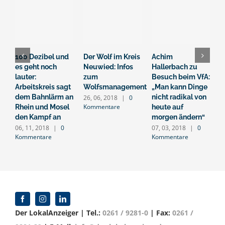
100 Dezibel und
Der Wolf im Kreis
Achim
S
es geht noch
Neuwied: Infos
Hallerbach zu
i
lauter:
zum
Besuch beim VfA:
R
Arbeitskreis sagt
Wolfsmanagement
„Man kann Dinge
u
dem Bahnlärm an
nicht radikal von
R
26, 06, 2018
|
0
Kommentare
Rhein und Mosel
heute auf
1
K
den Kampf an
morgen ändern“
06, 11, 2018
|
0
07, 03, 2018
|
0
Kommentare
Kommentare
Der LokalAnzeiger | Tel.:
0261 / 9281-0
| Fax:
0261 /