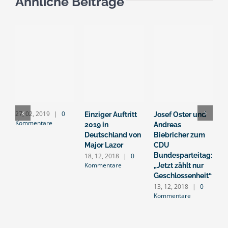
Ähnliche Beiträge
27, 02, 2019
|
0
Einziger Auftritt
Josef Oster und
M
Kommentare
2019 in
Andreas
D
Deutschland von
Biebricher zum
d
Major Lazor
CDU
L
Bundesparteitag:
g
18, 12, 2018
|
0
Kommentare
„Jetzt zählt nur
W
Geschlossenheit“
v
13, 12, 2018
|
0
1
Kommentare
K