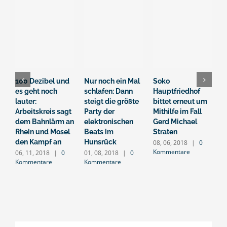
100 Dezibel und
Nur noch ein Mal
Soko
O
es geht noch
schlafen: Dann
Hauptfriedhof
b
lauter:
steigt die größte
bittet erneut um
–
Arbeitskreis sagt
Party der
Mithilfe im Fall
a
dem Bahnlärm an
elektronischen
Gerd Michael
2
K
Rhein und Mosel
Beats im
Straten
den Kampf an
Hunsrück
08, 06, 2018
|
0
Kommentare
06, 11, 2018
|
0
01, 08, 2018
|
0
Kommentare
Kommentare