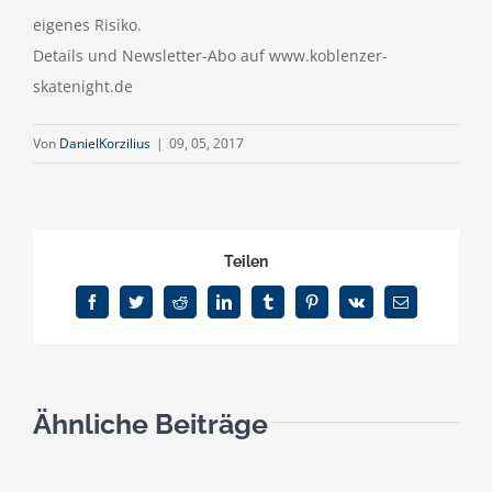
eigenes Risiko.
Details und Newsletter-Abo auf www.koblenzer-
skatenight.de
Von
DanielKorzilius
|
09, 05, 2017
Teilen
Facebook
Twitter
Reddit
LinkedIn
Tumblr
Pinterest
Vk
E-
Mail
Ähnliche Beiträge