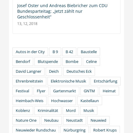
Josef Oster und Andreas Biebricher zum CDU
Bundesparteitag: „Jetzt zählt nur
Geschlossenheit“
13, 12, 2018
Autos in der City
B 9
B 42
Baustelle
Bendorf
Blutspende
Bombe
Celine
David Langner
Deich
Deutsches Eck
Ehrenbreitstein
Elektronische Musik
Entschärfung
Festival
Flyer
Gartenmarkt
GNTM
Heimat
Heimbach-Weis
Hochwasser
Kastellaun
Koblenz
Kriminalität
Mord
Musik
Nature One
Neubau
Neustadt
Neuwied
Neuwieder Rundschau
Nürburgring
Robert Krups