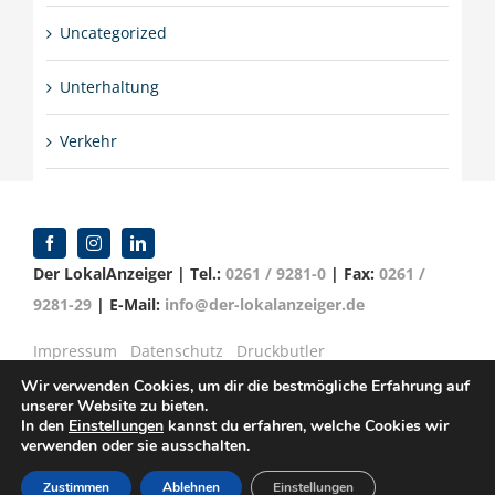
Uncategorized
Unterhaltung
Verkehr
Der LokalAnzeiger | Tel.:
0261 / 9281-0
| Fax:
0261 /
9281-29
| E-Mail:
info@der-lokalanzeiger.de
Impressum
Datenschutz
Druckbutler
Wir verwenden Cookies, um dir die bestmögliche Erfahrung auf
unserer Website zu bieten.
In den
Einstellungen
kannst du erfahren, welche Cookies wir
verwenden oder sie ausschalten.
© Copyright 2016 -
2026 | Verlag für Anzeigenblätter
GmbH | Mittelrheinstr. 2-4 | 56072 Koblenz
Zustimmen
Ablehnen
Einstellungen