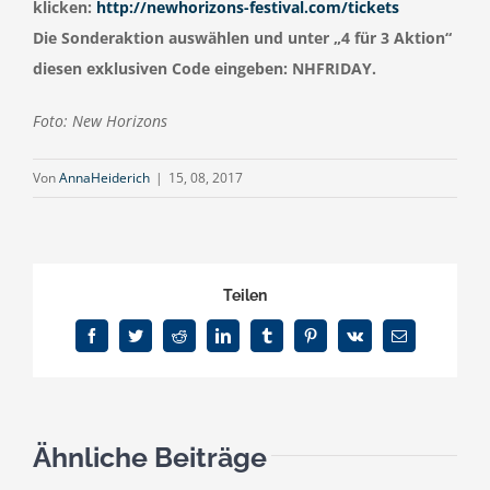
klicken:
http://newhorizons-festival.com/tickets
Die Sonderaktion auswählen und unter „4 für 3 Aktion“
diesen exklusiven Code eingeben: NHFRIDAY.
Foto: New Horizons
Von
AnnaHeiderich
|
15, 08, 2017
Teilen
Facebook
Twitter
Reddit
LinkedIn
Tumblr
Pinterest
Vk
E-
Mail
Ähnliche Beiträge