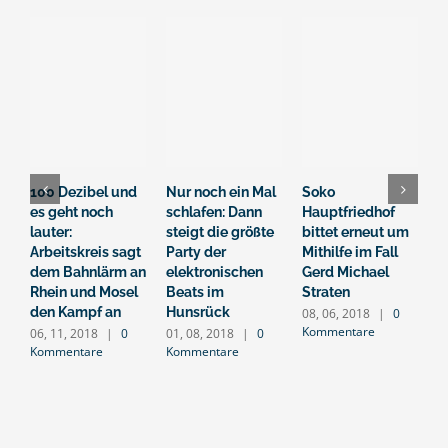
100 Dezibel und
Nur noch ein Mal
Soko
A
es geht noch
schlafen: Dann
Hauptfriedhof
H
lauter:
steigt die größte
bittet erneut um
B
Arbeitskreis sagt
Party der
Mithilfe im Fall
„
dem Bahnlärm an
elektronischen
Gerd Michael
n
Rhein und Mosel
Beats im
Straten
h
den Kampf an
Hunsrück
m
08, 06, 2018
|
0
Kommentare
06, 11, 2018
|
0
01, 08, 2018
|
0
0
Kommentare
Kommentare
K