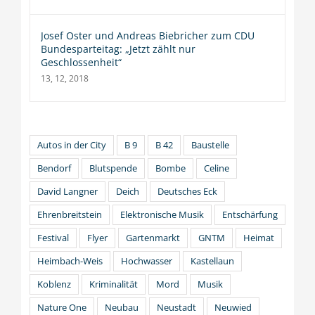
Josef Oster und Andreas Biebricher zum CDU
Bundesparteitag: „Jetzt zählt nur
Geschlossenheit“
13, 12, 2018
Autos in der City
B 9
B 42
Baustelle
Bendorf
Blutspende
Bombe
Celine
David Langner
Deich
Deutsches Eck
Ehrenbreitstein
Elektronische Musik
Entschärfung
Festival
Flyer
Gartenmarkt
GNTM
Heimat
Heimbach-Weis
Hochwasser
Kastellaun
Koblenz
Kriminalität
Mord
Musik
Nature One
Neubau
Neustadt
Neuwied