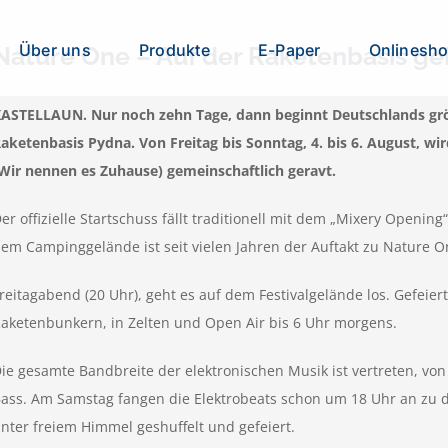
Über uns
Produkte
E-Paper
Onlinesh
Nature One – Auf der Raketenbasis geh
ASTELLAUN. Nur noch zehn Tage, dann beginnt Deutschlands größ
aketenbasis Pydna. Von Freitag bis Sonntag, 4. bis 6. August, w
Wir nennen es Zuhause) gemeinschaftlich geravt.
er offizielle Startschuss fällt traditionell mit dem „Mixery Openi
em Campinggelände ist seit vielen Jahren der Auftakt zu Nature O
reitagabend (20 Uhr), geht es auf dem Festivalgelände los. Gefeiert
aketenbunkern, in Zelten und Open Air bis 6 Uhr morgens.
ie gesamte Bandbreite der elektronischen Musik ist vertreten, vo
ass. Am Samstag fangen die Elektrobeats schon um 18 Uhr an zu 
nter freiem Himmel geshuffelt und gefeiert.