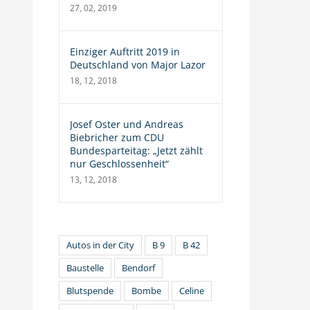
27, 02, 2019
Einziger Auftritt 2019 in
Deutschland von Major Lazor
18, 12, 2018
Josef Oster und Andreas
Biebricher zum CDU
Bundesparteitag: „Jetzt zählt
nur Geschlossenheit“
13, 12, 2018
Autos in der City
B 9
B 42
Baustelle
Bendorf
Blutspende
Bombe
Celine