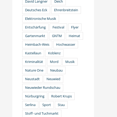
David Langner
Deich
Deutsches Eck
Ehrenbreitstein
Elektronische Musik
Entschärfung
Festival
Flyer
Gartenmarkt
GNTM
Heimat
Heimbach-Weis
Hochwasser
Kastellaun
Koblenz
Kriminalität
Mord
Musik
Nature One
Neubau
Neustadt
Neuwied
Neuwieder Rundschau
Nürburgring
Robert Krups
Serlina
Sport
Stau
Stoff- und Tuchmarkt