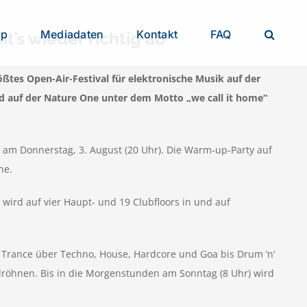
op
Mediadaten
Kontakt
FAQ
t’s wieder richtig ab
tes Open-Air-Festival für elektronische Musik auf der
ird auf der Nature One unter dem Motto „we call it home“
ng“ am Donnerstag, 3. August (20 Uhr). Die Warm-up-Party auf
ne.
 wird auf vier Haupt- und 19 Clubfloors in und auf
n Trance über Techno, House, Hardcore und Goa bis Drum ’n‘
dröhnen. Bis in die Morgenstunden am Sonntag (8 Uhr) wird