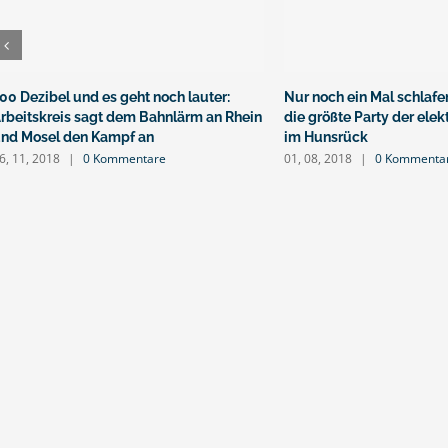
00 Dezibel und es geht noch lauter:
Nur noch ein Mal schlafen
rbeitskreis sagt dem Bahnlärm an Rhein
die größte Party der ele
nd Mosel den Kampf an
im Hunsrück
6, 11, 2018
|
0 Kommentare
01, 08, 2018
|
0 Kommenta