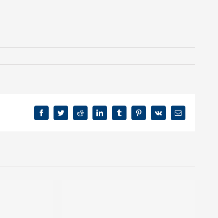
Facebook
Twitter
Reddit
LinkedIn
Tumblr
Pinterest
Vk
E-
Mail