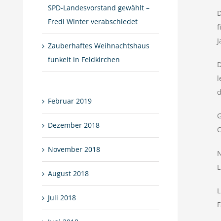
SPD-Landesvorstand gewählt –
D
Fredi Winter verabschiedet
f
J
Zauberhaftes Weihnachtshaus
funkelt in Feldkirchen
D
l
d
Februar 2019
G
Dezember 2018
C
November 2018
N
L
August 2018
L
Juli 2018
F