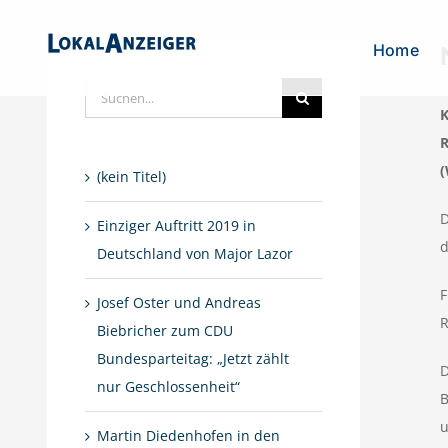
Zum
Inhalt
Home
springen
Suche
K
nach:
R
(
(kein Titel)
D
Einziger Auftritt 2019 in
d
Deutschland von Major Lazor
F
Josef Oster und Andreas
R
Biebricher zum CDU
Bundesparteitag: „Jetzt zählt
D
nur Geschlossenheit“
B
u
Martin Diedenhofen in den