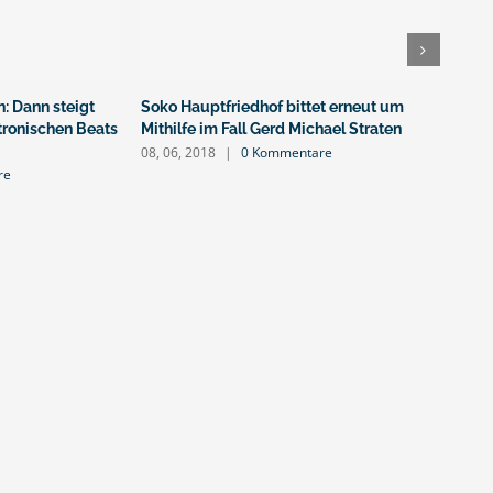
: Dann steigt
Soko Hauptfriedhof bittet erneut um
Achi
ktronischen Beats
Mithilfe im Fall Gerd Michael Straten
„Man
auf
08, 06, 2018
|
0 Kommentare
re
07, 0