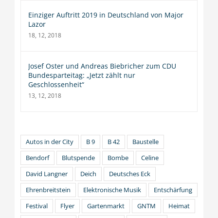
Einziger Auftritt 2019 in Deutschland von Major
Lazor
18, 12, 2018
Josef Oster und Andreas Biebricher zum CDU
Bundesparteitag: „Jetzt zählt nur
Geschlossenheit“
13, 12, 2018
Autos in der City
B 9
B 42
Baustelle
Bendorf
Blutspende
Bombe
Celine
David Langner
Deich
Deutsches Eck
Ehrenbreitstein
Elektronische Musik
Entschärfung
Festival
Flyer
Gartenmarkt
GNTM
Heimat