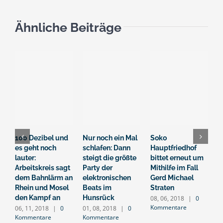
Ähnliche Beiträge
100 Dezibel und
Nur noch ein Mal
Soko
O
es geht noch
schlafen: Dann
Hauptfriedhof
b
lauter:
steigt die größte
bittet erneut um
–
Arbeitskreis sagt
Party der
Mithilfe im Fall
a
dem Bahnlärm an
elektronischen
Gerd Michael
2
K
Rhein und Mosel
Beats im
Straten
den Kampf an
Hunsrück
08, 06, 2018
|
0
Kommentare
06, 11, 2018
|
0
01, 08, 2018
|
0
Kommentare
Kommentare