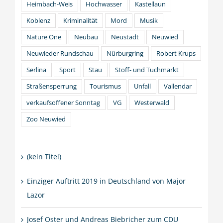
Heimbach-Weis
Hochwasser
Kastellaun
Koblenz
Kriminalität
Mord
Musik
Nature One
Neubau
Neustadt
Neuwied
Neuwieder Rundschau
Nürburgring
Robert Krups
Serlina
Sport
Stau
Stoff- und Tuchmarkt
Straßensperrung
Tourismus
Unfall
Vallendar
verkaufsoffener Sonntag
VG
Westerwald
Zoo Neuwied
(kein Titel)
Einziger Auftritt 2019 in Deutschland von Major
Lazor
Josef Oster und Andreas Biebricher zum CDU