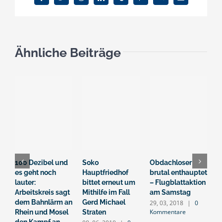
Facebook
Twitter
Reddit
LinkedIn
Tumblr
Pinterest
Vk
E-
Mail
Ähnliche Beiträge
100 Dezibel und
Soko
Obdachloser
S
es geht noch
Hauptfriedhof
brutal enthauptet
s
lauter:
bittet erneut um
– Flugblattaktion
E
Arbeitskreis sagt
Mithilfe im Fall
am Samstag
2
K
dem Bahnlärm an
Gerd Michael
29, 03, 2018
|
0
Kommentare
Rhein und Mosel
Straten