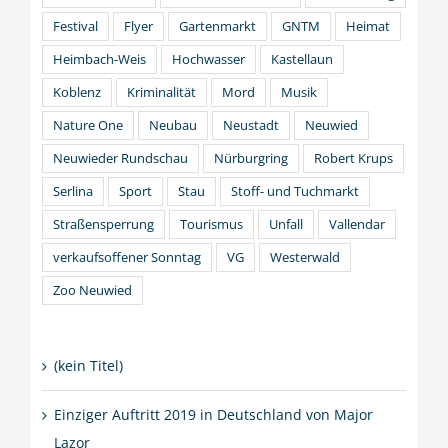
Festival
Flyer
Gartenmarkt
GNTM
Heimat
Heimbach-Weis
Hochwasser
Kastellaun
Koblenz
Kriminalität
Mord
Musik
Nature One
Neubau
Neustadt
Neuwied
Neuwieder Rundschau
Nürburgring
Robert Krups
Serlina
Sport
Stau
Stoff- und Tuchmarkt
Straßensperrung
Tourismus
Unfall
Vallendar
verkaufsoffener Sonntag
VG
Westerwald
Zoo Neuwied
(kein Titel)
Einziger Auftritt 2019 in Deutschland von Major
Lazor