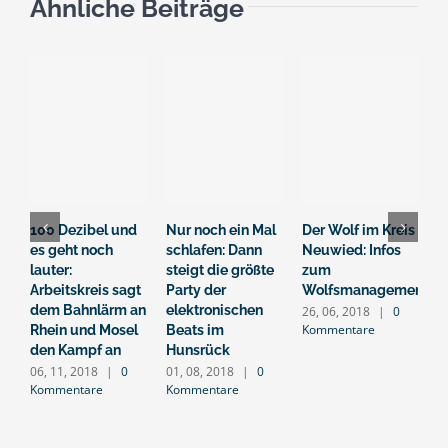
Ähnliche Beiträge
100 Dezibel und
Nur noch ein Mal
Der Wolf im Kreis
A
es geht noch
schlafen: Dann
Neuwied: Infos
H
lauter:
steigt die größte
zum
B
Arbeitskreis sagt
Party der
Wolfsmanagement
„
dem Bahnlärm an
elektronischen
n
26, 06, 2018
|
0
Kommentare
Rhein und Mosel
Beats im
h
den Kampf an
Hunsrück
m
06, 11, 2018
|
0
01, 08, 2018
|
0
0
Kommentare
Kommentare
K