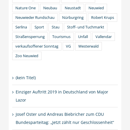
Nature One
Neubau
Neustadt
Neuwied
Neuwieder Rundschau
Nürburgring
Robert Krups
Serlina
Sport
Stau
Stoff- und Tuchmarkt
Straßensperrung
Tourismus
Unfall
Vallendar
verkaufsoffener Sonntag
VG
Westerwald
Zoo Neuwied
(kein Titel)
Einziger Auftritt 2019 in Deutschland von Major
Lazor
Josef Oster und Andreas Biebricher zum CDU
Bundesparteitag: „Jetzt zählt nur Geschlossenheit“