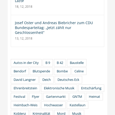
Lazor
18, 12, 2018
Josef Oster und Andreas Biebricher zum CDU
Bundesparteitag: „Jetzt zählt nur
Geschlossenheit“
13, 12, 2018
Autos in der City
B 9
B 42
Baustelle
Bendorf
Blutspende
Bombe
Celine
David Langner
Deich
Deutsches Eck
Ehrenbreitstein
Elektronische Musik
Entschärfung
Festival
Flyer
Gartenmarkt
GNTM
Heimat
Heimbach-Weis
Hochwasser
Kastellaun
Koblenz
Kriminalität
Mord
Musik