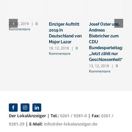
27, 02, 2019
|
0
Einziger Auftritt
Josef Oster und
M
Kommentare
2019 in
Andreas
D
Deutschland von
Biebricher zum
d
Major Lazor
CDU
L
Bundesparteitag:
g
18, 12, 2018
|
0
Kommentare
„Jetzt zählt nur
W
Geschlossenheit“
v
13, 12, 2018
|
0
1
Kommentare
K
Der LokalAnzeiger | Tel.:
0261 / 9281-0
| Fax:
0261 /
9281-29
| E-Mail:
info@der-lokalanzeiger.de