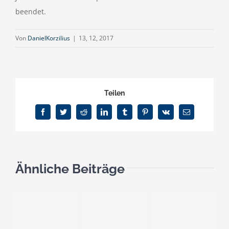
beendet.
Von
DanielKorzilius
|
13, 12, 2017
Teilen
Facebook
Twitter
Reddit
LinkedIn
Tumblr
Pinterest
Vk
E-
Mail
Ähnliche Beiträge