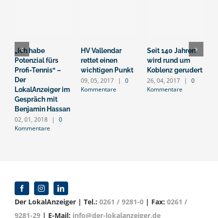
„Ich habe
HV Vallendar
Seit 140 Jahren
I
Potenzial fürs
rettet einen
wird rund um
s
Profi-Tennis“ –
wichtigen Punkt
Koblenz gerudert
S
Der
09, 05, 2017
|
0
26, 04, 2017
|
0
2
Kommentare
Kommentare
K
LokalAnzeiger im
Gespräch mit
Benjamin Hassan
02, 01, 2018
|
0
Kommentare
Der LokalAnzeiger | Tel.:
0261 / 9281-0
| Fax:
0261 /
9281-29
| E-Mail:
info@der-lokalanzeiger.de