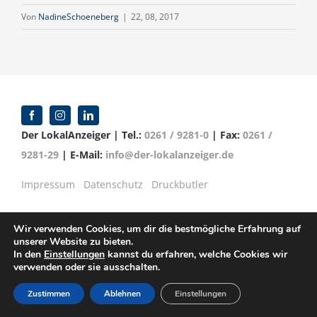
Von
NadineSchoeneberg
|
22, 08, 2017
Der LokalAnzeiger | Tel.:
0261 / 9281-0
| Fax:
0261 /
9281-29
| E-Mail:
info@der-lokalanzeiger.de
Impressum
Datenschutz
Druckbutler
Wir verwenden Cookies, um dir die bestmögliche Erfahrung auf
unserer Website zu bieten.
© Copyright 2016 -
2026 | Verlag für Anzeigenblätter
In den
Einstellungen
kannst du erfahren, welche Cookies wir
verwenden oder sie ausschalten.
GmbH | Mittelrheinstr. 2-4 | 56072 Koblenz
Zustimmen
Ablehnen
Einstellungen