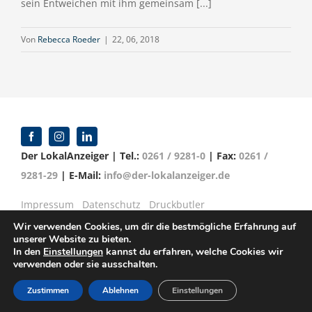
sein Entweichen mit ihm gemeinsam [...]
Von
Rebecca Roeder
|
22, 06, 2018
Der LokalAnzeiger | Tel.:
0261 / 9281-0
| Fax:
0261 /
9281-29
| E-Mail:
info@der-lokalanzeiger.de
Impressum
Datenschutz
Druckbutler
Wir verwenden Cookies, um dir die bestmögliche Erfahrung auf
unserer Website zu bieten.
In den
Einstellungen
kannst du erfahren, welche Cookies wir
verwenden oder sie ausschalten.
© Copyright 2016 -
2026 | Verlag für Anzeigenblätter
GmbH | Mittelrheinstr. 2-4 | 56072 Koblenz
Zustimmen
Ablehnen
Einstellungen