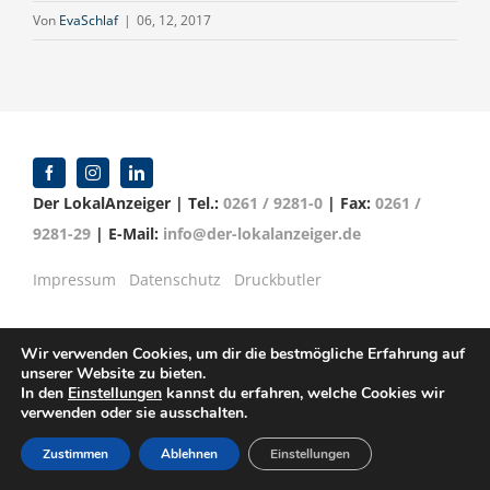
Von
EvaSchlaf
|
06, 12, 2017
Der LokalAnzeiger | Tel.:
0261 / 9281-0
| Fax:
0261 /
9281-29
| E-Mail:
info@der-lokalanzeiger.de
Impressum
Datenschutz
Druckbutler
Wir verwenden Cookies, um dir die bestmögliche Erfahrung auf
unserer Website zu bieten.
© Copyright 2016 -
2026 | Verlag für Anzeigenblätter
In den
Einstellungen
kannst du erfahren, welche Cookies wir
GmbH | Mittelrheinstr. 2-4 | 56072 Koblenz
verwenden oder sie ausschalten.
Zustimmen
Ablehnen
Einstellungen