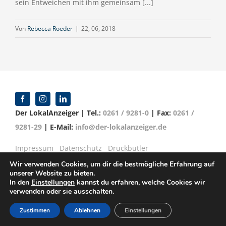
sein Entweichen mit ihm gemeinsam [...]
Von
Rebecca Roeder
|
22, 06, 2018
Der LokalAnzeiger | Tel.:
0261 / 9281-0
| Fax:
0261 /
9281-29
| E-Mail:
info@der-lokalanzeiger.de
Impressum
Datenschutz
Druckbutler
Wir verwenden Cookies, um dir die bestmögliche Erfahrung auf
unserer Website zu bieten.
In den
Einstellungen
kannst du erfahren, welche Cookies wir
verwenden oder sie ausschalten.
© Copyright 2016 -
2026 | Verlag für Anzeigenblätter
GmbH | Mittelrheinstr. 2-4 | 56072 Koblenz
Zustimmen
Ablehnen
Einstellungen