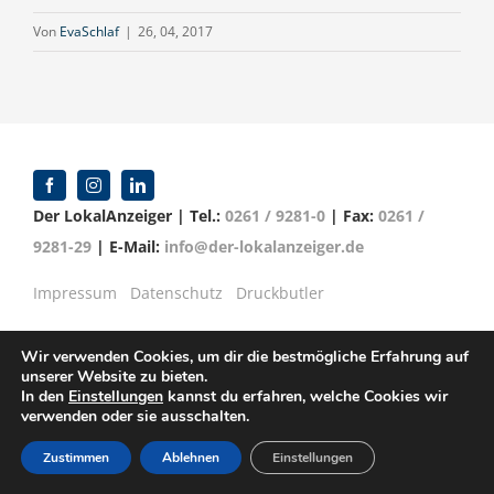
Von
EvaSchlaf
|
26, 04, 2017
Der LokalAnzeiger | Tel.:
0261 / 9281-0
| Fax:
0261 /
9281-29
| E-Mail:
info@der-lokalanzeiger.de
Impressum
Datenschutz
Druckbutler
Wir verwenden Cookies, um dir die bestmögliche Erfahrung auf
unserer Website zu bieten.
In den
Einstellungen
kannst du erfahren, welche Cookies wir
© Copyright 2016 -
2026 | Verlag für Anzeigenblätter
verwenden oder sie ausschalten.
GmbH | Mittelrheinstr. 2-4 | 56072 Koblenz
Zustimmen
Ablehnen
Einstellungen