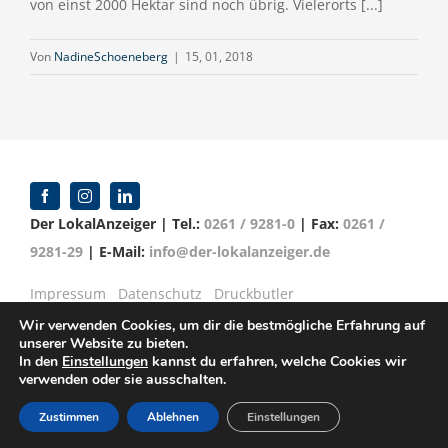
von einst 2000 Hektar sind noch übrig. Vielerorts [...]
Von
NadineSchoeneberg
|
15, 01, 2018
Der LokalAnzeiger | Tel.:
0261 / 9281-0
| Fax:
0261 /
9281-29
| E-Mail:
info@der-lokalanzeiger.de
Impressum
Datenschutz
Druckbutler
Wir verwenden Cookies, um dir die bestmögliche Erfahrung auf
unserer Website zu bieten.
In den
Einstellungen
kannst du erfahren, welche Cookies wir
verwenden oder sie ausschalten.
© Copyright 2016 -
2026 | Verlag für Anzeigenblätter
GmbH | Mittelrheinstr. 2-4 | 56072 Koblenz
Zustimmen
Ablehnen
Einstellungen