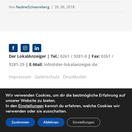
Von
NadineSchoeneberg
|
26, 06, 2018
Der LokalAnzeiger | Tel.:
0261 / 9281-0
| Fax:
0261 /
9281-29
| E-Mail:
info@der-lokalanzeiger.de
Impressum
Datenschutz
Druckbutler
Wir verwenden Cookies, um dir die bestmögliche Erfahrung auf
unserer Website zu bieten.
© Copyright 2016 -
2026 | Verlag für Anzeigenblätter
In den
Einstellungen
kannst du erfahren, welche Cookies wir
verwenden oder sie ausschalten.
GmbH | Mittelrheinstr. 2-4 | 56072 Koblenz
Zustimmen
Ablehnen
Einstellungen