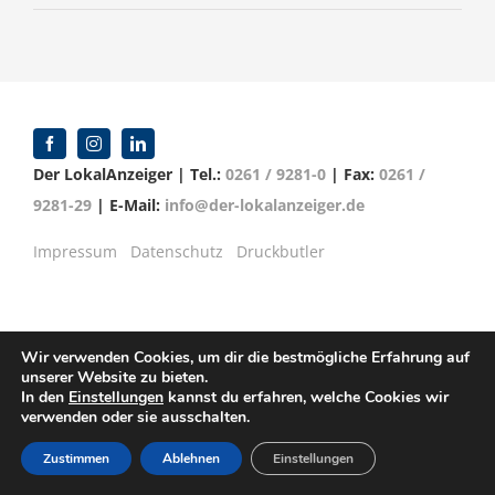
Der LokalAnzeiger | Tel.:
0261 / 9281-0
| Fax:
0261 /
9281-29
| E-Mail:
info@der-lokalanzeiger.de
Impressum
Datenschutz
Druckbutler
Wir verwenden Cookies, um dir die bestmögliche Erfahrung auf
© Copyright 2016 -
2026 | Verlag für Anzeigenblätter
unserer Website zu bieten.
GmbH | Mittelrheinstr. 2-4 | 56072 Koblenz
In den
Einstellungen
kannst du erfahren, welche Cookies wir
verwenden oder sie ausschalten.
Zustimmen
Ablehnen
Einstellungen