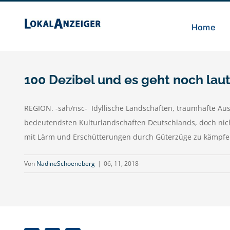
Zum
Inhalt
Home
springen
100 Dezibel und es geht noch lau
REGION. -sah/nsc- Idyllische Landschaften, traumhafte Auss
bedeutendsten Kulturlandschaften Deutschlands, doch nich
mit Lärm und Erschütterungen durch Güterzüge zu kämpfen.
Von
NadineSchoeneberg
|
06, 11, 2018