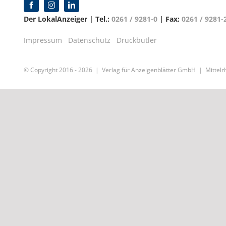
Der LokalAnzeiger | Tel.:
0261 / 9281-0
| Fax:
0261 / 9281-
Impressum
Datenschutz
Druckbutler
© Copyright 2016 -
2026 | Verlag für Anzeigenblätter GmbH | Mittelrh