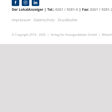
Der LokalAnzeiger | Tel.:
0261 / 9281-0
| Fax:
0261 / 9281-
Impressum
Datenschutz
Druckbutler
© Copyright 2016 -
2026 | Verlag für Anzeigenblätter GmbH | Mittelrh