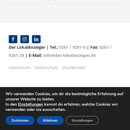
Der LokalAnzeiger | Tel.:
0261 / 9281-0
| Fax:
0261 /
9281-29
| E-Mail:
info@der-lokalanzeiger.de
Impressum
Datenschutz
Druckbutler
Wir verwenden Cookies, um dir die bestmögliche Erfahrung auf
© Copyright 2016 -
2026 | Verlag für Anzeigenblätter
unserer Website zu bieten.
GmbH | Mittelrheinstr. 2-4 | 56072 Koblenz
In den
Einstellungen
kannst du erfahren, welche Cookies wir
verwenden oder sie ausschalten.
Zustimmen
Ablehnen
Einstellungen