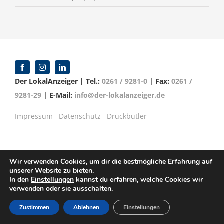
Der LokalAnzeiger | Tel.:
0261 / 9281-0
| Fax:
0261 /
9281-29
| E-Mail:
info@der-lokalanzeiger.de
Impressum
Datenschutz
Druckbutler
Wir verwenden Cookies, um dir die bestmögliche Erfahrung auf
© Copyright 2016 -
2026 | Verlag für Anzeigenblätter
unserer Website zu bieten.
GmbH | Mittelrheinstr. 2-4 | 56072 Koblenz
In den
Einstellungen
kannst du erfahren, welche Cookies wir
verwenden oder sie ausschalten.
Zustimmen
Ablehnen
Einstellungen