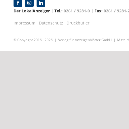
Der LokalAnzeiger | Tel.:
0261 / 9281-0
| Fax:
0261 / 9281-
Impressum
Datenschutz
Druckbutler
© Copyright 2016 -
2026 | Verlag für Anzeigenblätter GmbH | Mittelrh