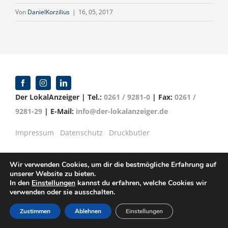
Von
DanielKorzilius
|
16, 05, 2017
Der LokalAnzeiger | Tel.:
0261 / 9281-0
| Fax:
0261 /
9281-29
| E-Mail:
info@der-lokalanzeiger.de
Impressum
Datenschutz
Druckbutler
Wir verwenden Cookies, um dir die bestmögliche Erfahrung auf
unserer Website zu bieten.
© Copyright 2016 -
2026 | Verlag für Anzeigenblätter
In den
Einstellungen
kannst du erfahren, welche Cookies wir
verwenden oder sie ausschalten.
GmbH | Mittelrheinstr. 2-4 | 56072 Koblenz
Zustimmen
Ablehnen
Einstellungen