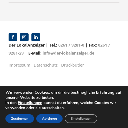
Der LokalAnzeiger | Tel.:
0261 / 9281-0
| Fax:
0261 /
9281-29
| E-Mail:
info@der-lokalanzeiger.de
Impressum
Datenschutz
Druckbutler
Wir verwenden Cookies, um dir die bestmögliche Erfahrung auf
© Copyright 2016 -
2026 | Verlag für Anzeigenblätter
unserer Website zu bieten.
GmbH | Mittelrheinstr. 2-4 | 56072 Koblenz
In den
Einstellungen
kannst du erfahren, welche Cookies wir
verwenden oder sie ausschalten.
Zustimmen
Ablehnen
Einstellungen