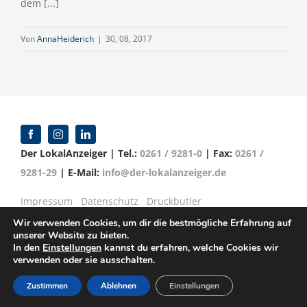
dem [...]
Von
AnnaHeiderich
|
30, 08, 2017
Der LokalAnzeiger | Tel.:
0261 / 9281-0
| Fax:
0261 /
9281-29
| E-Mail:
info@der-lokalanzeiger.de
Impressum
Datenschutz
Druckbutler
Wir verwenden Cookies, um dir die bestmögliche Erfahrung auf
unserer Website zu bieten.
In den
Einstellungen
kannst du erfahren, welche Cookies wir
verwenden oder sie ausschalten.
© Copyright 2016 -
2026 | Verlag für Anzeigenblätter
GmbH | Mittelrheinstr. 2-4 | 56072 Koblenz
Zustimmen
Ablehnen
Einstellungen