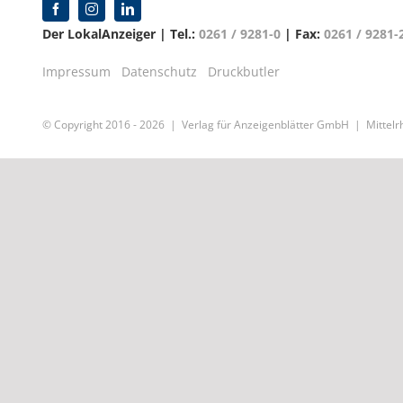
Der LokalAnzeiger | Tel.:
0261 / 9281-0
| Fax:
0261 / 9281-
Impressum
Datenschutz
Druckbutler
© Copyright 2016 -
2026 | Verlag für Anzeigenblätter GmbH | Mittelrh