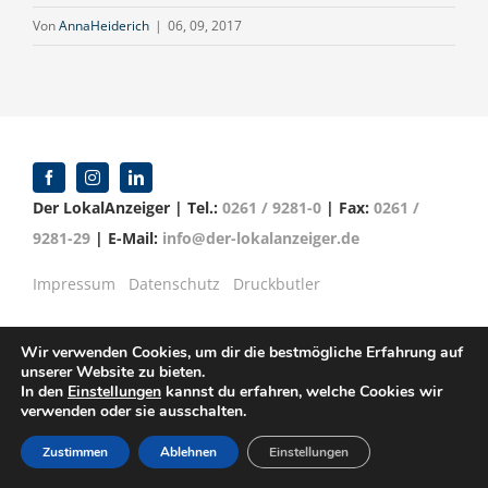
Von
AnnaHeiderich
|
06, 09, 2017
Der LokalAnzeiger | Tel.:
0261 / 9281-0
| Fax:
0261 /
9281-29
| E-Mail:
info@der-lokalanzeiger.de
Impressum
Datenschutz
Druckbutler
Wir verwenden Cookies, um dir die bestmögliche Erfahrung auf
unserer Website zu bieten.
© Copyright 2016 -
2026 | Verlag für Anzeigenblätter
In den
Einstellungen
kannst du erfahren, welche Cookies wir
verwenden oder sie ausschalten.
GmbH | Mittelrheinstr. 2-4 | 56072 Koblenz
Zustimmen
Ablehnen
Einstellungen