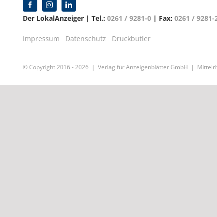
Der LokalAnzeiger | Tel.:
0261 / 9281-0
| Fax:
0261 / 9281-
Impressum
Datenschutz
Druckbutler
© Copyright 2016 -
2026 | Verlag für Anzeigenblätter GmbH | Mittelrh