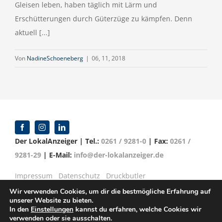
Gleisen leben, haben täglich mit Lärm und
Erschütterungen durch Güterzüge zu kämpfen. Denn
aktuell [...]
Von
NadineSchoeneberg
|
06, 11, 2018
Der LokalAnzeiger | Tel.:
0261 / 9281-0
| Fax:
0261 /
9281-29
| E-Mail:
info@der-lokalanzeiger.de
Impressum
Datenschutz
Druckbutler
Wir verwenden Cookies, um dir die bestmögliche Erfahrung auf
unserer Website zu bieten.
In den
Einstellungen
kannst du erfahren, welche Cookies wir
verwenden oder sie ausschalten.