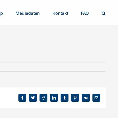
op
Mediadaten
Kontakt
FAQ
Facebook
Twitter
Reddit
LinkedIn
Tumblr
Pinterest
Vk
E-
Mail