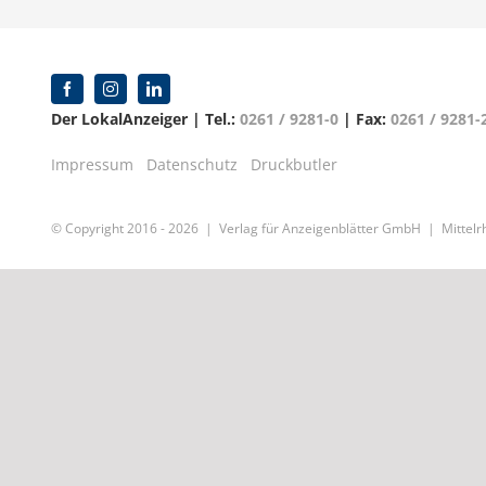
Der LokalAnzeiger | Tel.:
0261 / 9281-0
| Fax:
0261 / 9281-
Impressum
Datenschutz
Druckbutler
© Copyright 2016 -
2026 | Verlag für Anzeigenblätter GmbH | Mittelrh