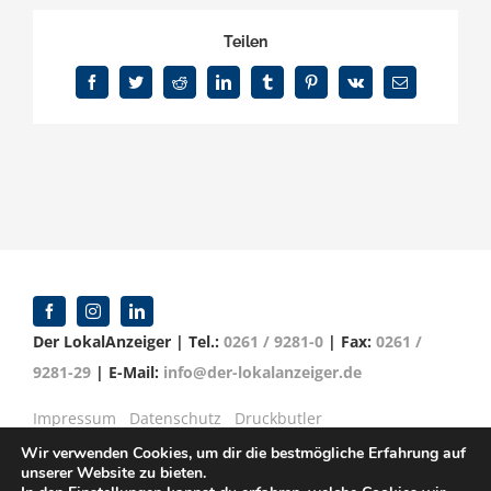
Teilen
Facebook
Twitter
Reddit
LinkedIn
Tumblr
Pinterest
Vk
E-
Mail
Der LokalAnzeiger | Tel.:
0261 / 9281-0
| Fax:
0261 /
9281-29
| E-Mail:
info@der-lokalanzeiger.de
Impressum
Datenschutz
Druckbutler
Wir verwenden Cookies, um dir die bestmögliche Erfahrung auf
unserer Website zu bieten.