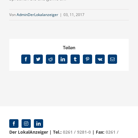
Von
AdminDerLokalanzeiger
|
03, 11, 2017
Teilen
Facebook
Twitter
Reddit
LinkedIn
Tumblr
Pinterest
Vk
E-
Mail
Der LokalAnzeiger | Tel.:
0261 / 9281-0
| Fax:
0261 /