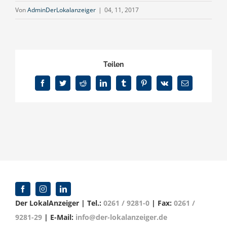
Von
AdminDerLokalanzeiger
|
04, 11, 2017
Teilen
Facebook
Twitter
Reddit
LinkedIn
Tumblr
Pinterest
Vk
E-
Mail
Der LokalAnzeiger | Tel.:
0261 / 9281-0
| Fax:
0261 /
9281-29
| E-Mail:
info@der-lokalanzeiger.de